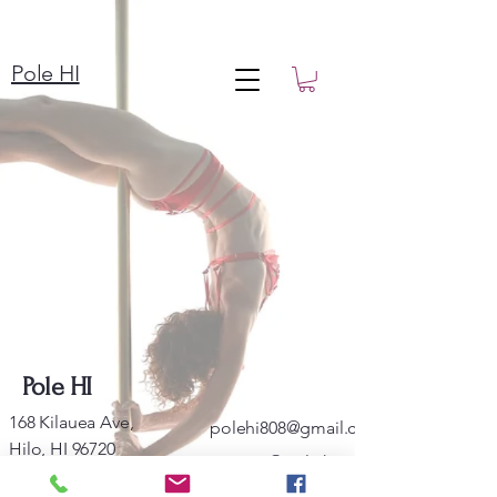
Pole HI
Pole HI
168 Kilauea Ave,
polehi808@gmail.com
Hilo, HI 96720
@pole.hi